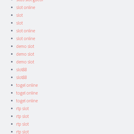
slot online
slot
slot
slot online
slot online
demo slot
demo slot
demo slot
slot88
slot88
togel online
togel online
togel online
rtp slot
rtp slot
rtp slot
rtp slot