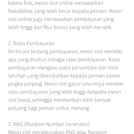
kasino fisik, mesin slot online menawarkan
fleksibilitas yang lebih besar kepada pemain. Mesin
slot online juga menawarkan pembayaran yang
lebih tinggi dan fitur bonus yang lebih menarik.
2. Rasio Pembayaran
Berbicara tentang pembayaran, mesin slot memiliki
apa yang disebut sebagai rasio pembayaran. Rasio
pembayaran mengacu pada persentase dari total
taruhan yang dikembalikan kepada pemain dalam
jangka panjang. Mesin slot gacor umumnya memiliki
rasio pembayaran yang lebih tinggi daripada mesin
slot biasa, sehingga memberikan lebih banyak
peluang bagi pemain untuk menang.
3. RNG (Random Number Generator)
Mesin slot menggunakan RNG atau Random