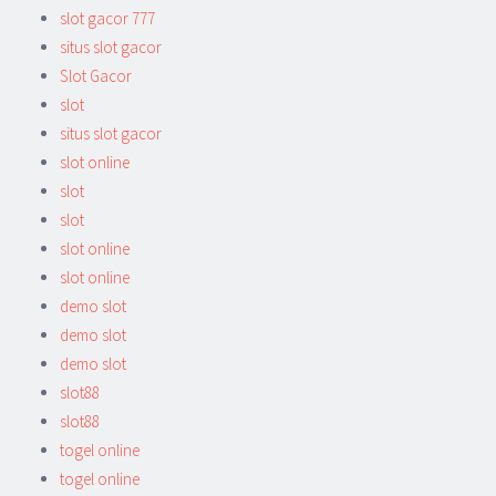
slot gacor 777
situs slot gacor
Slot Gacor
slot
situs slot gacor
slot online
slot
slot
slot online
slot online
demo slot
demo slot
demo slot
slot88
slot88
togel online
togel online