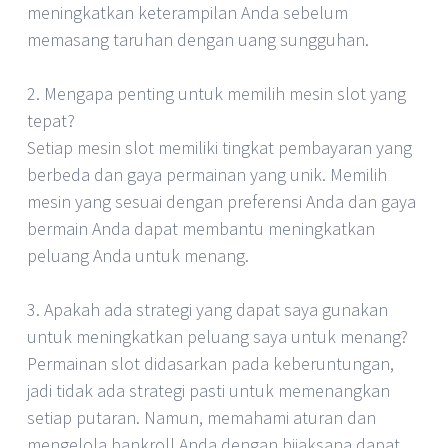
meningkatkan keterampilan Anda sebelum
memasang taruhan dengan uang sungguhan.
2. Mengapa penting untuk memilih mesin slot yang
tepat?
Setiap mesin slot memiliki tingkat pembayaran yang
berbeda dan gaya permainan yang unik. Memilih
mesin yang sesuai dengan preferensi Anda dan gaya
bermain Anda dapat membantu meningkatkan
peluang Anda untuk menang.
3. Apakah ada strategi yang dapat saya gunakan
untuk meningkatkan peluang saya untuk menang?
Permainan slot didasarkan pada keberuntungan,
jadi tidak ada strategi pasti untuk memenangkan
setiap putaran. Namun, memahami aturan dan
mengelola bankroll Anda dengan bijaksana dapat