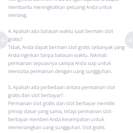
membantu meningkatkan peluang Anda untuk
menang.
4. Apakah ada batasan waktu saat bermain slot
gratis?
Tidak, Anda dapat bermain slot gratis sebanyak yang
Anda inginkan tanpa batasan waktu. Nikmati
permainan sepuasnya sampai Anda siap untuk
mencoba permainan dengan uang sungguhan.
5. Apakah ada perbedaan antara permainan slot
gratis dan slot berbayar?
Permainan slot gratis dan slot berbayar memiliki
prinsip dasar yang sama, tetapi permainan slot
berbayar memberi Anda kesempatan untuk
memenangkan uang sungguhan. Slot gratis