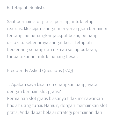
6. Tetaplah Realistis
Saat bermain slot gratis, penting untuk tetap
realistis. Meskipun sangat menyenangkan bermimpi
tentang memenangkan jackpot besar, peluang
untuk itu sebenarnya sangat kecil. Tetaplah
bersenang-senang dan nikmati setiap putaran,
tanpa tekanan untuk menang besar.
Frequently Asked Questions (FAQ)
1. Apakah saya bisa memenangkan uang nyata
dengan bermain slot gratis?
Permainan slot gratis biasanya tidak menawarkan
hadiah uang tunai. Namun, dengan memainkan slot
gratis, Anda dapat belajar strategi permainan dan