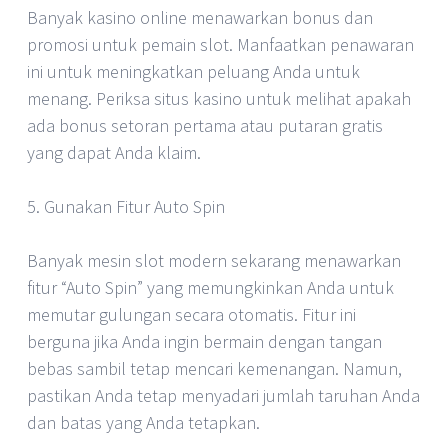
Banyak kasino online menawarkan bonus dan
promosi untuk pemain slot. Manfaatkan penawaran
ini untuk meningkatkan peluang Anda untuk
menang. Periksa situs kasino untuk melihat apakah
ada bonus setoran pertama atau putaran gratis
yang dapat Anda klaim.
5. Gunakan Fitur Auto Spin
Banyak mesin slot modern sekarang menawarkan
fitur “Auto Spin” yang memungkinkan Anda untuk
memutar gulungan secara otomatis. Fitur ini
berguna jika Anda ingin bermain dengan tangan
bebas sambil tetap mencari kemenangan. Namun,
pastikan Anda tetap menyadari jumlah taruhan Anda
dan batas yang Anda tetapkan.