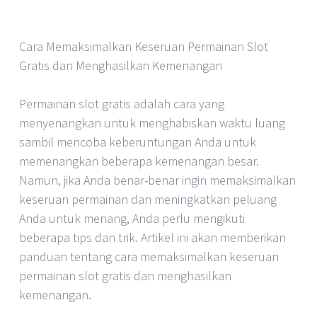
Cara Memaksimalkan Keseruan Permainan Slot
Gratis dan Menghasilkan Kemenangan
Permainan slot gratis adalah cara yang
menyenangkan untuk menghabiskan waktu luang
sambil mencoba keberuntungan Anda untuk
memenangkan beberapa kemenangan besar.
Namun, jika Anda benar-benar ingin memaksimalkan
keseruan permainan dan meningkatkan peluang
Anda untuk menang, Anda perlu mengikuti
beberapa tips dan trik. Artikel ini akan memberikan
panduan tentang cara memaksimalkan keseruan
permainan slot gratis dan menghasilkan
kemenangan.