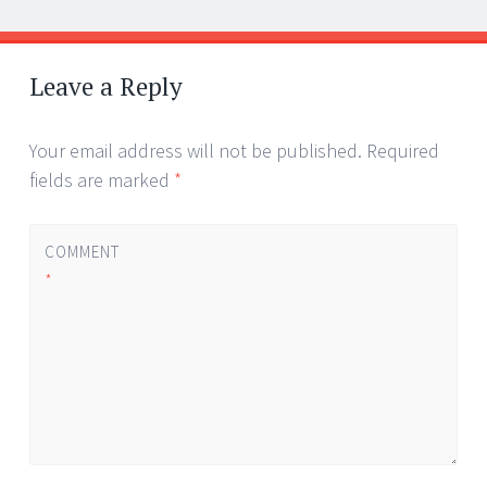
Post
←
→
navigation
Leave a Reply
Your email address will not be published.
Required
fields are marked
*
COMMENT
*