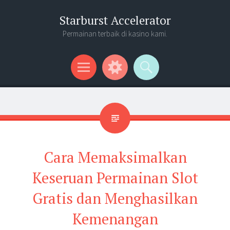
Starburst Accelerator
Permainan terbaik di kasino kami.
Menu
Widgets
Search
Cara Memaksimalkan
Keseruan Permainan Slot
Gratis dan Menghasilkan
Kemenangan